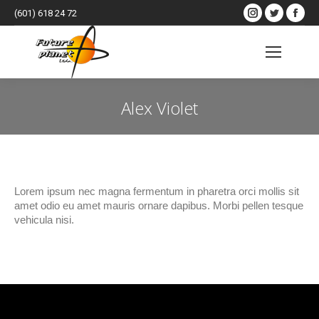
Instagram
Twitter
Fac
(601) 618 24 72
page
page
pag
opens
opens
ope
Buscar:
in
in
in
new
new
ne
Alex Violet
window
window
win
Estás aquí:
Lorem ipsum nec magna fermentum in pharetra orci mollis sit
amet odio eu amet mauris ornare dapibus. Morbi pellen tesque
vehicula nisi.