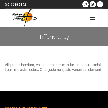
Instagram
Twitter
Fac
(601) 618 24 72
page
page
pag
opens
opens
ope
Buscar:
in
in
in
new
new
ne
Tiffany Gray
window
window
win
Estás aquí:
Aliquam bibendum, est a semper enim et luctus hendre ritnisl
libero molestie lectus. Cras justo non justo venenatis element.