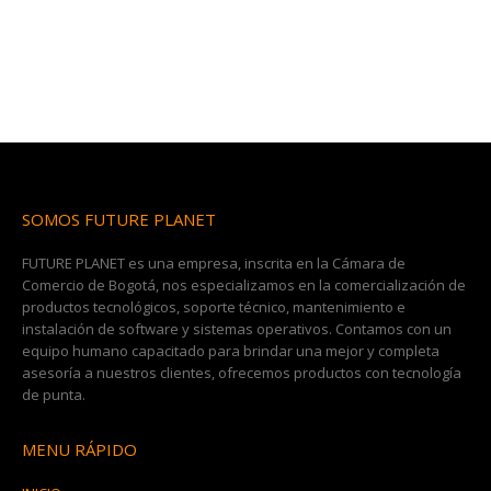
SOMOS FUTURE PLANET
FUTURE PLANET es una empresa, inscrita en la Cámara de
Comercio de Bogotá, nos especializamos en la comercialización de
productos tecnológicos, soporte técnico, mantenimiento e
instalación de software y sistemas operativos. Contamos con un
equipo humano capacitado para brindar una mejor y completa
asesoría a nuestros clientes, ofrecemos productos con tecnología
de punta.
MENU RÁPIDO