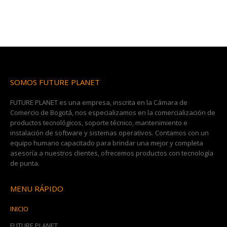
SOMOS FUTURE PLANET
FUTURE PLANET es una empresa, inscrita en la Cámara de
Comercio de Bogotá, nos especializamos en la comercialización de
productos tecnológicos, soporte técnico, mantenimiento e
instalación de software y sistemas operativos. Contamos con un
equipo humano capacitado para brindar una mejor y completa
asesoría a nuestros clientes, ofrecemos productos con tecnología
de punta.
MENU RÁPIDO
INICIO
FUTURE PLANET