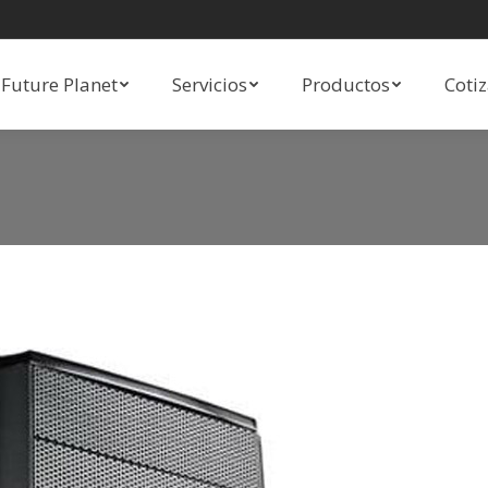
Future Planet
Servicios
Productos
Coti
Future Planet
Servicios
Productos
Coti